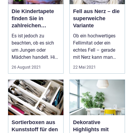
Die Kindertapete
Fell aus Nerz – die
finden Sie in
superweiche
zahlreichen
Variante
Varianten und
Es ist jedoch zu
Ob ein hochwertiges
Mustern
beachten, ob es sich
Fellimitat oder ein
um Jungen oder
echtes Fell – gerade
Mädchen handelt. Hier
mit Nerz kann man
herrschen
sehr viele schöne Din...
26 August 2021
22 Mai 2021
unterschiedlich...
Sortierboxen aus
Dekorative
Kunststoff für den
Highlights mit