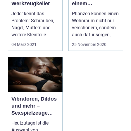
Werkzeugkeller
einem
Pflanzenständer
Jeder kennt das
Pflanzen können einen
setzen
Problem: Schrauben,
Wohnraum nicht nur
Nägel, Muttern und
verschönern, sondern
weitere Kleinteile
auch dafür sorgen,
liegen meistens im
dass...
04 März 2021
25 November 2020
Werkzeu...
Vibratoren, Dildos
und mehr –
Sexspielzeuge
immer beliebter
Heutzutage ist die
Auswahl von