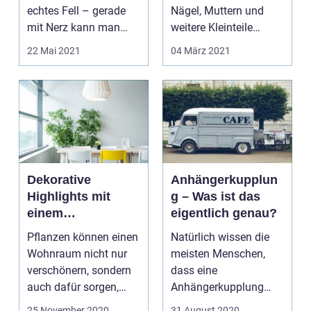
echtes Fell – gerade
Nägel, Muttern und
mit Nerz kann man
weitere Kleinteile
sehr viele schöne Din...
liegen meistens im
22 Mai 2021
04 März 2021
Werkzeu...
Dekorative
Anhängerkupplun
Highlights mit
g – Was ist das
einem
eigentlich genau?
Pflanzenständer
Pflanzen können einen
Natürlich wissen die
setzen
Wohnraum nicht nur
meisten Menschen,
verschönern, sondern
dass eine
auch dafür sorgen,
Anhängerkupplung
dass...
zum Fahrzeug gehört
25 November 2020
31 August 2020